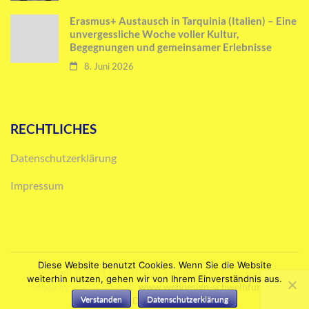
Erasmus+ Austausch in Tarquinia (Italien) – Eine
unvergessliche Woche voller Kultur,
Begegnungen und gemeinsamer Erlebnisse
8. Juni 2026
RECHTLICHES
Datenschutzerklärung
Impressum
Diese Website benutzt Cookies. Wenn Sie die Website
Copyright © 2021 Mittelschule Holderhecke Bergrheinfeld
weiterhin nutzen, gehen wir von Ihrem Einverständnis aus.
Made by marco-im-web.
www.webdesign-schweinfurt.de
Verstanden
Datenschutzerklärung
Impressum
Datenschutzerklärung