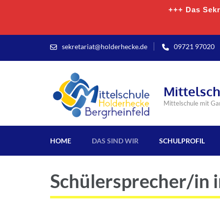
+++ Das Sekre
sekretariat@holderhecke.de
09721 97020
Mittelsc
Mittelschule mit G
HOME
DAS SIND WIR
SCHULPROFIL
Schülersprecher/in 