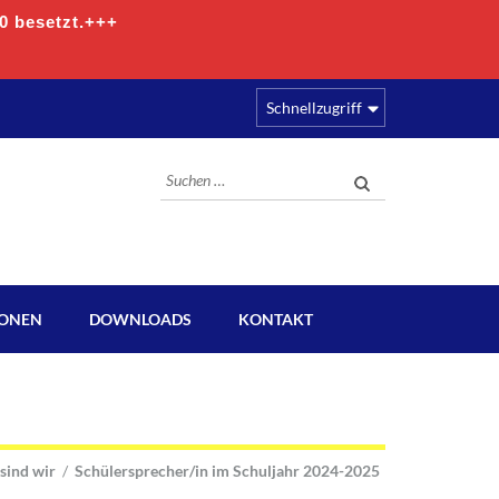
00 besetzt.+++
Schnellzugriff
Suchen
nach:
IONEN
DOWNLOADS
KONTAKT
sind wir
/
Schülersprecher/in im Schuljahr 2024-2025