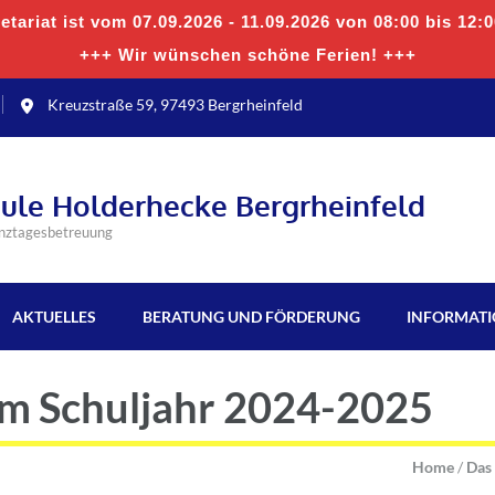
tariat ist vom 07.09.2026 - 11.09.2026 von 08:00 bis 12:
+++ Wir wünschen schöne Ferien! +++
Kreuzstraße 59, 97493 Bergrheinfeld
hule Holderhecke Bergrheinfeld
anztagesbetreuung
AKTUELLES
BERATUNG UND FÖRDERUNG
INFORMAT
im Schuljahr 2024-2025
Home
/
Das 