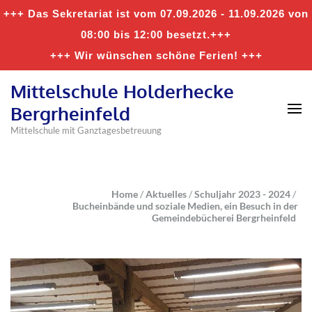
+++ Das Sekretariat ist vom 07.09.2026 - 11.09.2026 von
08:00 bis 12:00 besetzt.+++
+++ Wir wünschen schöne Ferien! +++
Mittelschule Holderhecke
Bergrheinfeld
Mittelschule mit Ganztagesbetreuung
Home
/
Aktuelles
/
Schuljahr 2023 - 2024
/
Bucheinbände und soziale Medien, ein Besuch in der
Gemeindebücherei Bergrheinfeld