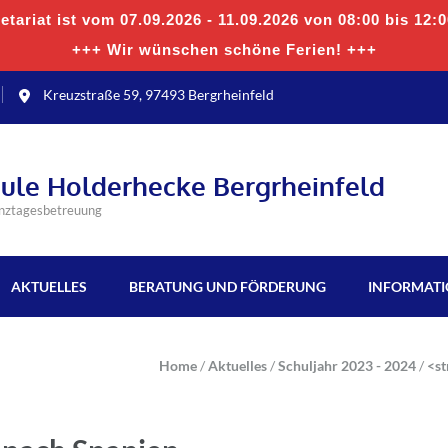
tariat ist vom 07.09.2026 - 11.09.2026 von 08:00 bis 12:
+++ Wir wünschen schöne Ferien! +++
Kreuzstraße 59, 97493 Bergrheinfeld
hule Holderhecke Bergrheinfeld
anztagesbetreuung
AKTUELLES
BERATUNG UND FÖRDERUNG
INFORMAT
Home
/
Aktuelles
/
Schuljahr 2023 - 2024
/
<s