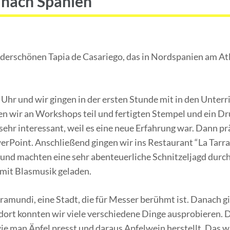
nach Spanien
erschönen Tapia de Casariego, das in Nordspanien am Atl
Uhr und wir gingen in der ersten Stunde mit in den Unterr
n wir an Workshops teil und fertigten Stempel und ein Dr
ehr interessant, weil es eine neue Erfahrung war. Dann pr
werPoint. Anschließend gingen wir ins Restaurant “La Tar
und machten eine sehr abenteuerliche Schnitzeljagd durch
mit Blasmusik geladen.
amundi, eine Stadt, die für Messer berühmt ist. Danach gi
 dort konnten wir viele verschiedene Dinge ausprobieren.
ie man Äpfel presst und daraus Apfelwein herstellt. Das w