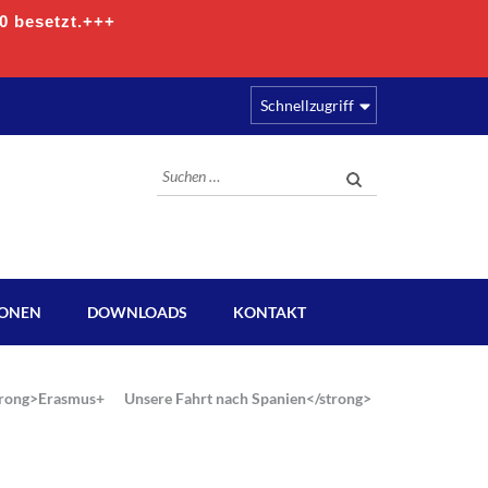
00 besetzt.+++
Schnellzugriff
Suchen
nach:
IONEN
DOWNLOADS
KONTAKT
trong>Erasmus+ Unsere Fahrt nach Spanien</strong>