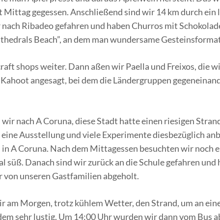
Mittag gegessen. Anschließend sind wir 14 km durch ein l
r nach Ribadeo gefahren und haben Churros mit Schokolade
Cathedrals Beach”, an dem man wundersame Gesteinsform
 shops weiter. Dann aßen wir Paella und Freixos, die wir 
ahoot angesagt, bei dem die Ländergruppen gegeneinander
wir nach A Coruna, diese Stadt hatte einen riesigen Strand
ine Ausstellung und viele Experimente diesbezüglich anbo
eil in A Coruna. Nach dem Mittagessen besuchten wir noch 
l süß. Danach sind wir zurück an die Schule gefahren und h
r von unseren Gastfamilien abgeholt.
ir am Morgen, trotz kühlem Wetter, den Strand, um an ei
tzdem sehr lustig. Um 14:00 Uhr wurden wir dann vom Bus a