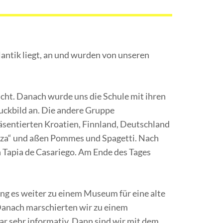
antik liegt, an und wurden von unseren
icht. Danach wurde uns die Schule mit ihren
uckbild an. Die andere Gruppe
äsentierten Kroatien, Finnland, Deutschland
raza“ und aßen Pommes und Spagetti. Nach
 Tapia de Casariego. Am Ende des Tages
ng es weiter zu einem Museum für eine alte
 Danach marschierten wir zu einem
ar sehr informativ. Dann sind wir mit dem