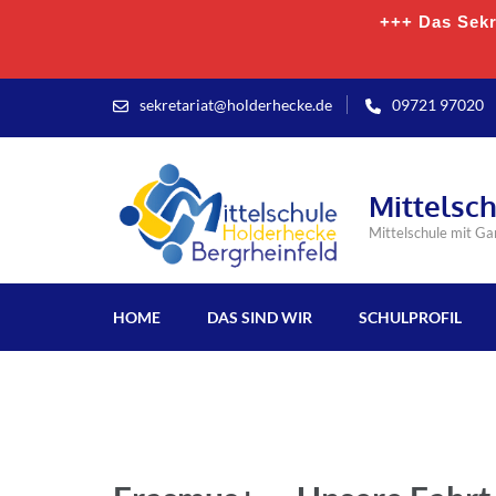
+++ Das Sekre
sekretariat@holderhecke.de
09721 97020
Mittelsc
Mittelschule mit G
HOME
DAS SIND WIR
SCHULPROFIL