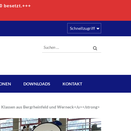
00 besetzt.+++
Schnellzugriff
Suchen
nach:
IONEN
DOWNLOADS
KONTAKT
n Klassen aus Bergrheinfeld und Werneck</u></strong>