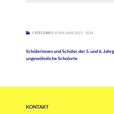
CATEGORIES:
SCHULJAHR 2023 - 2024
Beitragsnavigation
Schülerinnen und Schüler der 5. und 6. Jah
ungewöhnliche Schulorte
KONTAKT