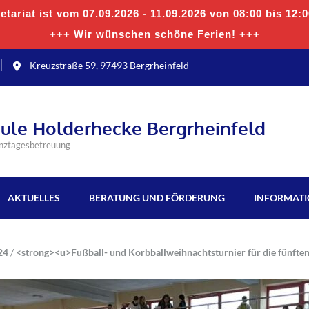
tariat ist vom 07.09.2026 - 11.09.2026 von 08:00 bis 12:
+++ Wir wünschen schöne Ferien! +++
Kreuzstraße 59, 97493 Bergrheinfeld
hule Holderhecke Bergrheinfeld
anztagesbetreuung
AKTUELLES
BERATUNG UND FÖRDERUNG
INFORMAT
24
/
<strong><u>Fußball- und Korbballweihnachtsturnier für die fünfte