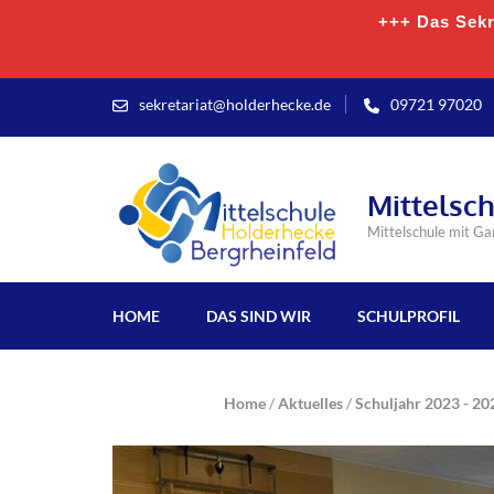
+++ Das Sekre
sekretariat@holderhecke.de
09721 97020
Mittelsc
Mittelschule mit G
HOME
DAS SIND WIR
SCHULPROFIL
Home
/
Aktuelles
/
Schuljahr 2023 - 20