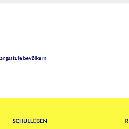
rgangsstufe bevölkern
SCHULLEBEN
R