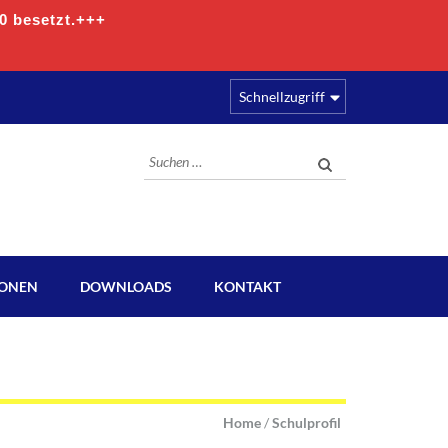
00 besetzt.+++
Schnellzugriff
Suchen
nach:
IONEN
DOWNLOADS
KONTAKT
Home
/
Schulprofil