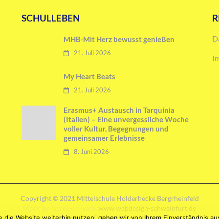
SCHULLEBEN
R
D
MHB-Mit Herz bewusst genießen
21. Juli 2026
I
My Heart Beats
21. Juli 2026
Erasmus+ Austausch in Tarquinia
(Italien) – Eine unvergessliche Woche
voller Kultur, Begegnungen und
gemeinsamer Erlebnisse
8. Juni 2026
Copyright © 2021 Mittelschule Holderhecke Bergrheinfeld
Made by marco-im-web.
www.webdesign-schweinfurt.de
 die Website weiterhin nutzen, gehen wir von Ihrem Einverständnis au
Impressum
Datenschutzerklärung