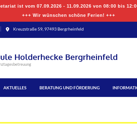
tariat ist vom 07.09.2026 - 11.09.2026 von 08:00 bis 12:
+++ Wir wünschen schöne Ferien! +++
Kreuzstraße 59, 97493 Bergrheinfeld
hule Holderhecke Bergrheinfeld
anztagesbetreuung
AKTUELLES
BERATUNG UND FÖRDERUNG
INFORMAT