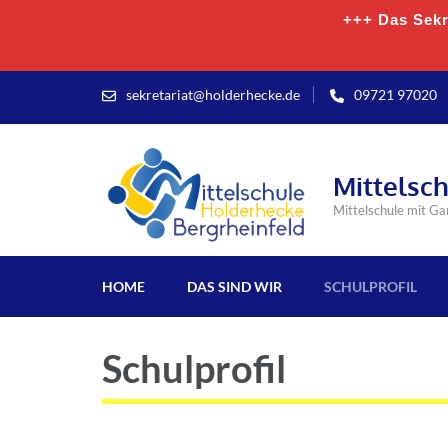
+++ Das Sekre
sekretariat@holderhecke.de
09721 97020
Mittelsc
Mittelschule mit G
HOME
DAS SIND WIR
SCHULPROFIL
Schulprofil