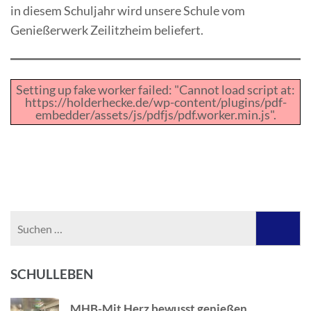
in diesem Schuljahr wird unsere Schule vom
Genießerwerk Zeilitzheim beliefert.
Setting up fake worker failed: "Cannot load script at:
https://holderhecke.de/wp-content/plugins/pdf-
embedder/assets/js/pdfjs/pdf.worker.min.js".
Suchen
nach:
SCHULLEBEN
MHB-Mit Herz bewusst genießen