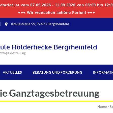
tariat ist vom 07.09.2026 - 11.09.2026 von 08:00 bis 12:
+++ Wir wünschen schöne Ferien! +++
Kreuzstraße 59, 97493 Bergrheinfeld
hule Holderhecke Bergrheinfeld
anztagesbetreuung
AKTUELLES
BERATUNG UND FÖRDERUNG
INFORMAT
die Ganztagesbetreuung
Home
/
Sc