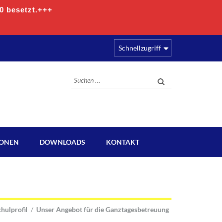
00 besetzt.+++
Schnellzugriff
Suchen
nach:
IONEN
DOWNLOADS
KONTAKT
hulprofil
/
Unser Angebot für die Ganztagesbetreuung