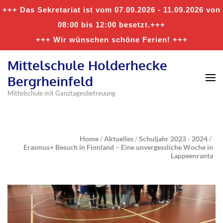
+++ Das Sekretariat ist vom 07.09.2026 - 11.09.2026 von
08:00 bis 12:00 besetzt.+++
+++ Wir wünschen schöne Ferien! +++
Mittelschule Holderhecke
Bergrheinfeld
Mittelschule mit Ganztagesbetreuung
Home
/
Aktuelles
/
Schuljahr 2023 - 2024
/
Erasmus+ Besuch in Finnland – Eine unvergessliche Woche in
Lappeenranta