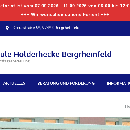
tariat ist vom 07.09.2026 - 11.09.2026 von 08:00 bis 12:
+++ Wir wünschen schöne Ferien! +++
Kreuzstraße 59, 97493 Bergrheinfeld
hule Holderhecke Bergrheinfeld
anztagesbetreuung
AKTUELLES
BERATUNG UND FÖRDERUNG
INFORMAT
H