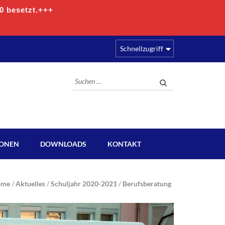
00 besetzt.+++
Schnellzugriff
Suchen
nach:
IONEN
DOWNLOADS
KONTAKT
ome
/
Aktuelles
/
Schuljahr 2020-2021
/
Berufsberatung