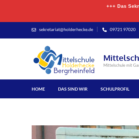
+++ Das Sekre
sekretariat@holderhecke.de
09721 97020
Mittelsc
Mittelschule mit G
HOME
DAS SIND WIR
SCHULPROFIL