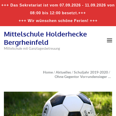
+++ Das Sekretariat ist vom 07.09.2026 - 11.09.2026 von
08:00 bis 12:00 besetzt.+++
+++ Wir wünschen schöne Ferien! +++
Mittelschule Holderhecke
Bergrheinfeld
Mittelschule mit Ganztagesbetreuung
Home
/
Aktuelles
/
Schuljahr 2019-2020
/
Ohne Gegentor Vorrundensieger …