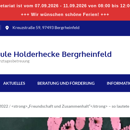
tariat ist vom 07.09.2026 - 11.09.2026 von 08:00 bis 12:
+++ Wir wünschen schöne Ferien! +++
Kreuzstraße 59, 97493 Bergrheinfeld
hule Holderhecke Bergrheinfeld
anztagesbetreuung
AKTUELLES
BERATUNG UND FÖRDERUNG
INFORMAT
-2022
/
<strong>„Freundschaft und Zusammenhalt“</strong> – so lautete 