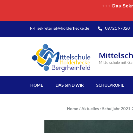
+++ Das Sekre
sekretariat@holderhecke.de
09721 97020
Mittelsc
Mittelschule mit G
HOME
DAS SIND WIR
SCHULPROFIL
Home
/
Aktuelles
/
Schuljahr 2021