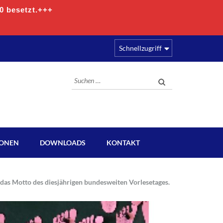
00 besetzt.+++
Schnellzugriff
Suchen
nach:
IONEN
DOWNLOADS
KONTAKT
das Motto des diesjährigen bundesweiten Vorlesetages.