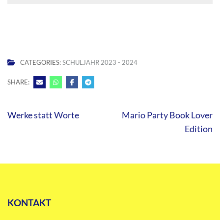
CATEGORIES:
SCHULJAHR 2023 - 2024
SHARE:
Beitragsnavigation
Werke statt Worte
Mario Party Book Lover
Edition
KONTAKT