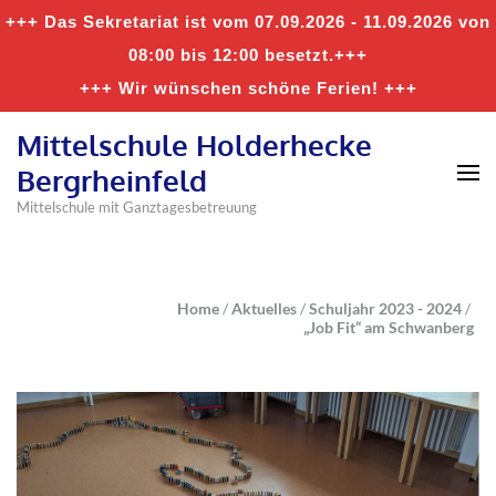
+++ Das Sekretariat ist vom 07.09.2026 - 11.09.2026 von
08:00 bis 12:00 besetzt.+++
+++ Wir wünschen schöne Ferien! +++
Mittelschule Holderhecke
Bergrheinfeld
Mittelschule mit Ganztagesbetreuung
Home
/
Aktuelles
/
Schuljahr 2023 - 2024
/
„Job Fit“ am Schwanberg