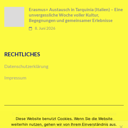
Erasmus+ Austausch in Tarquinia (Italien) – Eine
unvergessliche Woche voller Kultur,
Begegnungen und gemeinsamer Erlebnisse
8. Juni 2026
RECHTLICHES
Datenschutzerklärung
Impressum
Copyright © 2021 Mittelschule Holderhecke Bergrheinfeld
Diese Website benutzt Cookies. Wenn Sie die Website
Made by marco-im-web.
www.webdesign-schweinfurt.de
weiterhin nutzen, gehen wir von Ihrem Einverständnis aus.
Impressum
Datenschutzerklärung