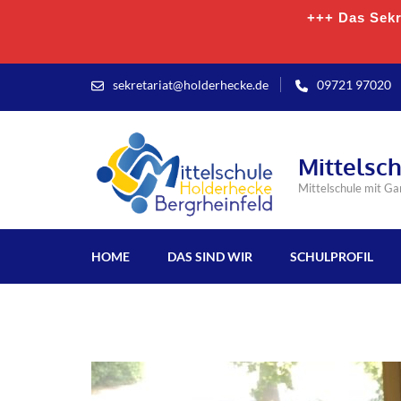
+++ Das Sekre
sekretariat@holderhecke.de
09721 97020
Mittelsc
Mittelschule mit G
HOME
DAS SIND WIR
SCHULPROFIL