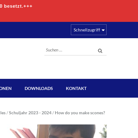
00 besetzt.+++
Schnellzugriff
Suchen
nach:
IONEN
DOWNLOADS
KONTAKT
les
/
Schuljahr 2023 - 2024
/
How do you make scones?