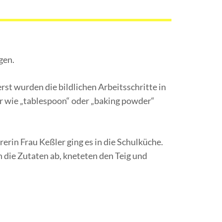
gen.
rst wurden die bildlichen Arbeitsschritte in
r wie „tablespoon“ oder „baking powder“
erin Frau Keßler ging es in die Schulküche.
 die Zutaten ab, kneteten den Teig und