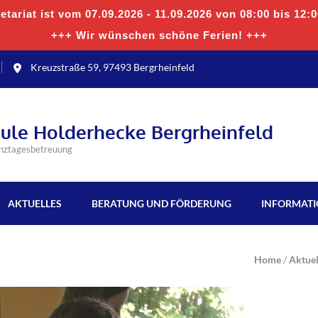
tariat ist vom 07.09.2026 - 11.09.2026 von 08:00 bis 12:
+++ Wir wünschen schöne Ferien! +++
Kreuzstraße 59, 97493 Bergrheinfeld
hule Holderhecke Bergrheinfeld
anztagesbetreuung
AKTUELLES
BERATUNG UND FÖRDERUNG
INFORMAT
Home
/
Aktuel